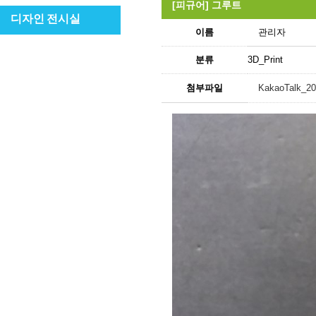
[피규어] 그루트
디자인 전시실
이름
관리자
분류
3D_Print
첨부파일
KakaoTalk_20